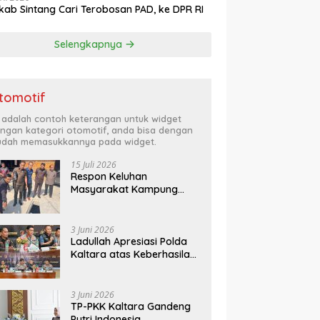
ab Sintang Cari Terobosan PAD, ke DPR RI
Selengkapnya
tomotif
i adalah contoh keterangan untuk widget
ngan kategori otomotif, anda bisa dengan
dah memasukkannya pada widget.
15 Juli 2026
Respon Keluhan
Masyarakat Kampung
Ladang, Komisi B Turun
Kelapangan
3 Juni 2026
Ladullah Apresiasi Polda
Kaltara atas Keberhasilan
Ungkap Kasus 3C di
Kalimantan Utara
3 Juni 2026
TP-PKK Kaltara Gandeng
Putri Indonesia