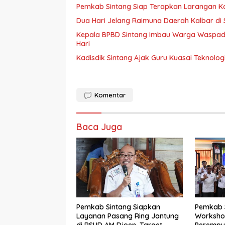
Pemkab Sintang Siap Terapkan Larangan Ka
Dua Hari Jelang Raimuna Daerah Kalbar di S
Kepala BPBD Sintang Imbau Warga Waspada 
Hari
Kadisdik Sintang Ajak Guru Kuasai Teknolo
Komentar
Baca Juga
Pemkab Sintang Siapkan
Pemkab S
Layanan Pasang Ring Jantung
Worksho
di RSUD AM Djoen, Target
Perempu