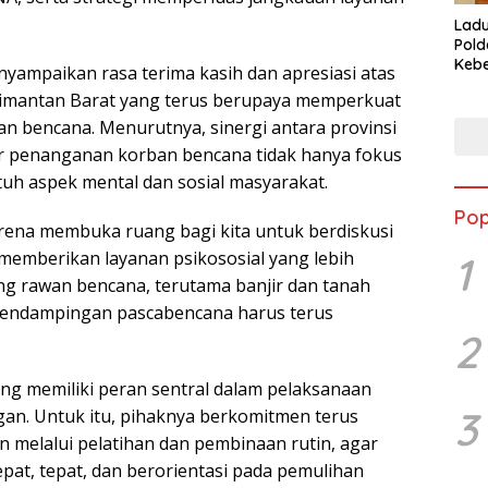
Ladu
Pold
Kebe
yampaikan rasa terima kasih dan apresiasi atas
Kasu
limantan Barat yang terus berupaya memperkuat
Kali
n bencana. Menurutnya, sinergi antara provinsi
r penanganan korban bencana tidak hanya fokus
tuh aspek mental dan sosial masyarakat.
Pop
karena membuka ruang bagi kita untuk berdiskusi
emberikan layanan psikososial yang lebih
1
ng rawan bencana, terutama banjir dan tanah
 pendampingan pascabencana harus terus
2
 memiliki peran sentral dalam pelaksanaan
3
gan. Untuk itu, pihaknya berkomitmen terus
 melalui pelatihan dan pembinaan rutin, agar
t, tepat, dan berorientasi pada pemulihan