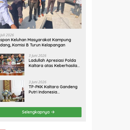
 Juli 2026
espon Keluhan Masyarakat Kampung
dang, Komisi B Turun Kelapangan
3 Juni 2026
Ladullah Apresiasi Polda
Kaltara atas Keberhasilan
Ungkap Kasus 3C di
Kalimantan Utara
3 Juni 2026
TP-PKK Kaltara Gandeng
Putri Indonesia
Kebudayaan Promosikan
Budaya dan Pariwisata ke
Kancah Dunia
Selengkapnya