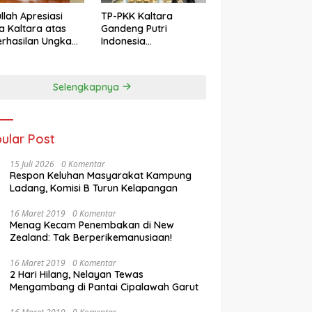
llah Apresiasi
TP-PKK Kaltara
a Kaltara atas
Gandeng Putri
rhasilan Ungkap
Indonesia
s 3C di
Kebudayaan
mantan Utara
Promosikan Budaya
dan Pariwisata ke
Selengkapnya
Kancah Dunia
ular Post
15 Juli 2026
0 Komentar
Respon Keluhan Masyarakat Kampung
Ladang, Komisi B Turun Kelapangan
16 Maret 2019
0 Komentar
Menag Kecam Penembakan di New
Zealand: Tak Berperikemanusiaan!
16 Maret 2019
0 Komentar
2 Hari Hilang, Nelayan Tewas
Mengambang di Pantai Cipalawah Garut