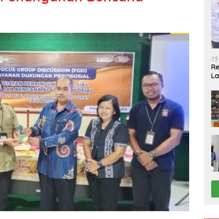
15
R
La