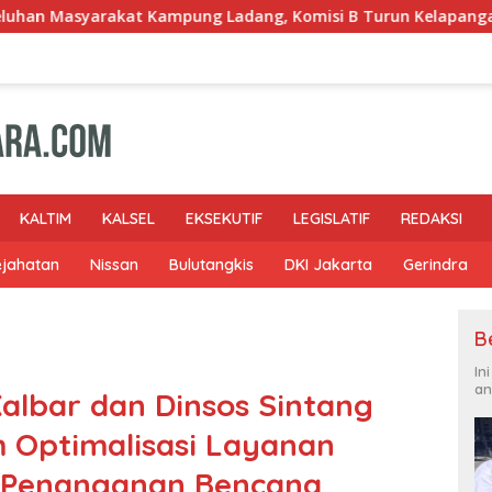
ung Ladang, Komisi B Turun Kelapangan
Ladullah Apr
KALTIM
KALSEL
EKSEKUTIF
LEGISLATIF
REDAKSI
ejahatan
Nissan
Bulutangkis
DKI Jakarta
Gerindra
B
In
an
 Kalbar dan Dinsos Sintang
m Optimalisasi Layanan
l Penanganan Bencana