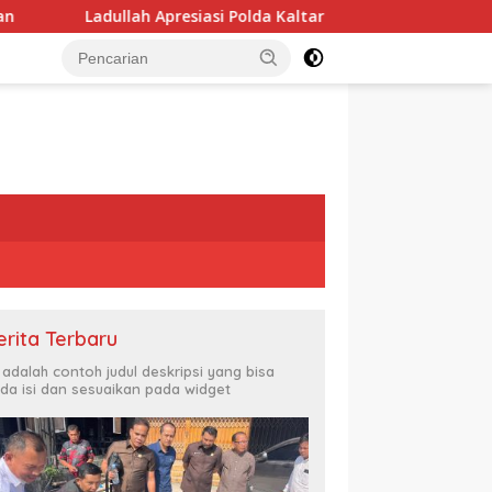
esiasi Polda Kaltara atas Keberhasilan Ungkap Kasus 3C di Kali
erita Terbaru
i adalah contoh judul deskripsi yang bisa
da isi dan sesuaikan pada widget