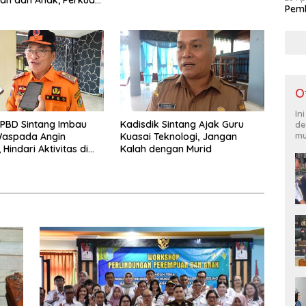
Pemk
 Hukum dan Konseling
Kekerasan
O
In
PBD Sintang Imbau
Kadisdik Sintang Ajak Guru
de
mu
aspada Angin
Kuasai Teknologi, Jangan
Hindari Aktivitas di
Kalah dengan Murid
 Malam Hari