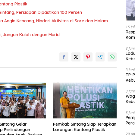
ntong Plastik
intang, Persiapan Dipastikan 100 Persen
Angin Kencang, Hindari Aktivitas di Sore dan Malam
15 Ju
Res
gi, Jangan Kalah dengan Murid
Komi
3 Jun
Ladu
Kebe
Utar
3 Jun
TP-P
Keb
Pari
3 Jun
Wagu
Keb
Kem
3 Jun
Pemp
Per
intang Gelar
Pemkab Sintang Siap Terapkan
Indo
p Perlindungan
Larangan Kantong Plastik
29 Ap
an dan Anak, Perkuat