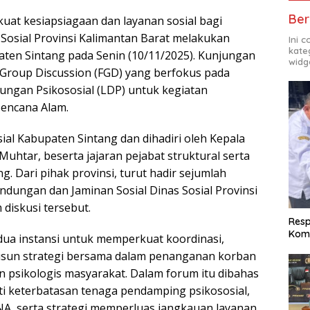
Ber
t kesiapsiagaan dan layanan sosial bagi
Sosial Provinsi Kalimantan Barat melakukan
Ini 
kate
aten Sintang pada Senin (10/11/2025). Kunjungan
widg
Group Discussion (FGD) yang berfokus pada
ngan Psikososial (LDP) untuk kegiatan
Bencana Alam.
ial Kabupaten Sintang dan dihadiri oleh Kepala
Muhtar, beserta jajaran pejabat struktural serta
 Dari pihak provinsi, turut hadir sejumlah
lindungan dan Jaminan Sosial Dinas Sosial Provinsi
diskusi tersebut.
Res
Komi
dua instansi untuk memperkuat koordinasi,
un strategi bersama dalam penanganan korban
 psikologis masyarakat. Dalam forum itu dibahas
ti keterbatasan tenaga pendamping psikososial,
A, serta strategi memperluas jangkauan layanan