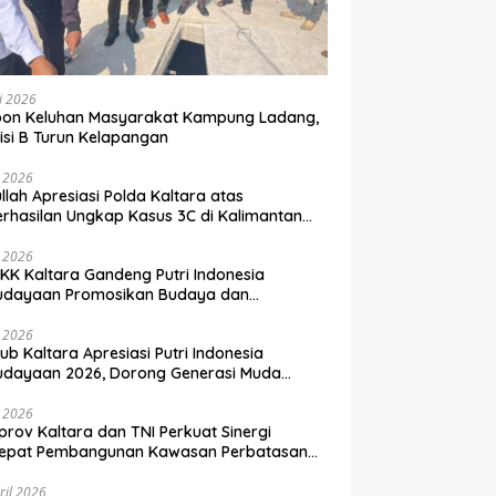
li 2026
pon Keluhan Masyarakat Kampung Ladang,
si B Turun Kelapangan
i 2026
llah Apresiasi Polda Kaltara atas
rhasilan Ungkap Kasus 3C di Kalimantan
a
i 2026
KK Kaltara Gandeng Putri Indonesia
udayaan Promosikan Budaya dan
wisata ke Kancah Dunia
i 2026
b Kaltara Apresiasi Putri Indonesia
udayaan 2026, Dorong Generasi Muda
bangkan Potensi Daerah
i 2026
rov Kaltara dan TNI Perkuat Sinergi
cepat Pembangunan Kawasan Perbatasan
nesia–Malaysia
ril 2026