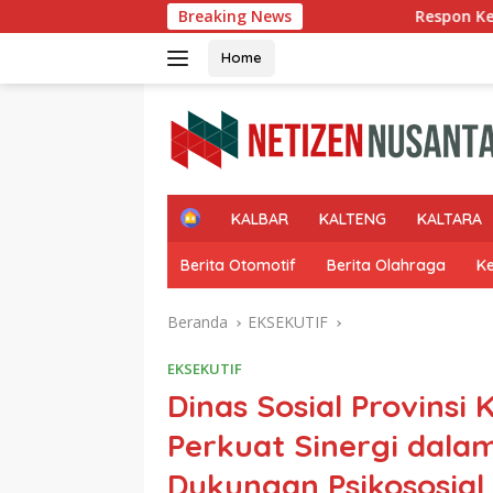
Langsung
Breaking News
Respon Keluhan Masyarakat Kamp
ke
konten
Home
H
KALBAR
KALTENG
KALTARA
o
m
Berita Otomotif
Berita Olahraga
K
e
Beranda
EKSEKUTIF
EKSEKUTIF
Dinas Sosial Provinsi
Perkuat Sinergi dala
Dukungan Psikososia