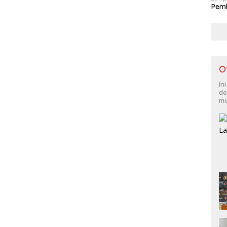
Pemk
O
In
de
mu