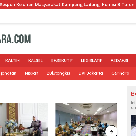
asyarakat Kampung Ladang, Komisi B Turun Kelapangan
KALTIM
KALSEL
EKSEKUTIF
LEGISLATIF
REDAKSI
ejahatan
Nissan
Bulutangkis
DKI Jakarta
Gerindra
B
In
an