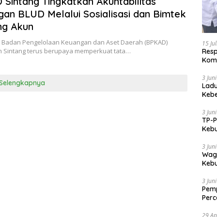
Sintang Tingkatkan Akuntabilitas
an BLUD Melalui Sosialisasi dan Bimtek
ng Akun
 Badan Pengelolaan Keuangan dan Aset Daerah (BPKAD)
15 Ju
 Sintang terus berupaya memperkuat tata…
Res
Komi
3 Jun
Selengkapnya
Ladu
Kebe
Utar
3 Jun
TP-P
Keb
Pari
3 Jun
Wagu
Keb
Kem
3 Jun
Pemp
Per
Indo
29 Ap