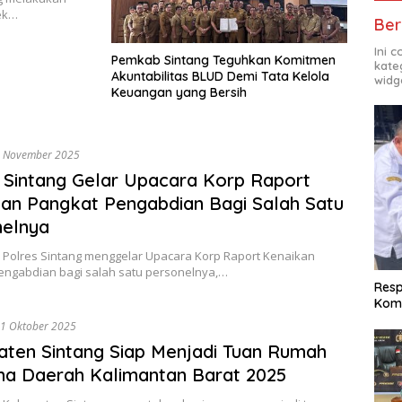
lek…
Ber
Ini 
Pemkab Sintang Teguhkan Komitmen
kate
Akuntabilitas BLUD Demi Tata Kelola
widg
Keuangan yang Bersih
 November 2025
 Sintang Gelar Upacara Korp Raport
an Pangkat Pengabdian Bagi Salah Satu
nelnya
 Polres Sintang menggelar Upacara Korp Raport Kenaikan
engabdian bagi salah satu personelnya,…
Res
Komi
1 Oktober 2025
ten Sintang Siap Menjadi Tuan Rumah
a Daerah Kalimantan Barat 2025