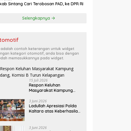
ab Sintang Cari Terobosan PAD, ke DPR RI
Selengkapnya
tomotif
i adalah contoh keterangan untuk widget
ngan kategori otomotif, anda bisa dengan
dah memasukkannya pada widget.
15 Juli 2026
Respon Keluhan
Masyarakat Kampung
Ladang, Komisi B Turun
Kelapangan
3 Juni 2026
Ladullah Apresiasi Polda
Kaltara atas Keberhasilan
Ungkap Kasus 3C di
Kalimantan Utara
3 Juni 2026