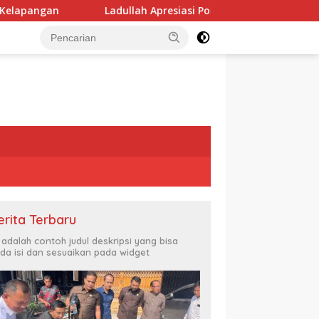
Ladullah Apresiasi Polda Kaltara atas Keberhasilan Ungkap 
erita Terbaru
i adalah contoh judul deskripsi yang bisa
da isi dan sesuaikan pada widget