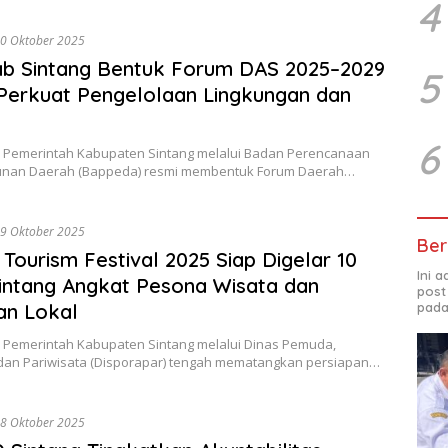
4
0 Oktober 2025
b Sintang Bentuk Forum DAS 2025–2029
5
Perkuat Pengelolaan Lingkungan dan
6
 Pemerintah Kabupaten Sintang melalui Badan Perencanaan
nan Daerah (Bappeda) resmi membentuk Forum Daerah…
9 Oktober 2025
Ber
Tourism Festival 2025 Siap Digelar 10
Ini 
Sintang Angkat Pesona Wisata dan
post
an Lokal
pada
 Pemerintah Kabupaten Sintang melalui Dinas Pemuda,
dan Pariwisata (Disporapar) tengah mematangkan persiapan…
8 Oktober 2025