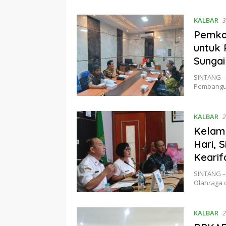
KALBAR
3
Pemka
untuk 
Sungai
SINTANG –
Pembangu
KALBAR
2
Kelam 
Hari, 
Kearif
SINTANG –
Olahraga 
KALBAR
2