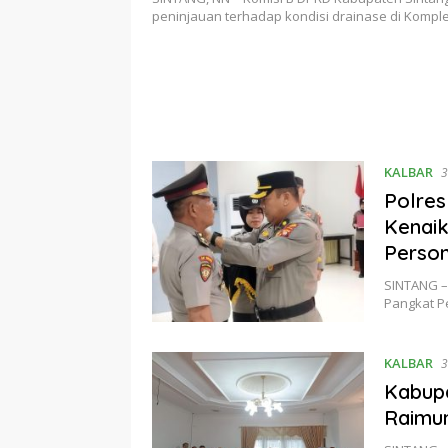
peninjauan terhadap kondisi drainase di Komp
KALBAR
3
Polres
Kenaik
Perso
SINTANG –
Pangkat P
KALBAR
3
Kabupa
Raimun