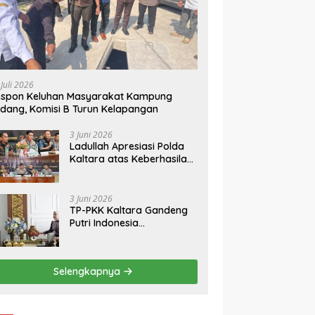
rov Kaltara dan TNI
Pemkab Sintang Cari
P
at Sinergi Percepat
Terobosan PAD, ke DPR RI
P
angunan Kawasan
Y
tasan Indonesia–
K
ysia
 Juli 2026
espon Keluhan Masyarakat Kampung
dang, Komisi B Turun Kelapangan
3 Juni 2026
Ladullah Apresiasi Polda
Kaltara atas Keberhasilan
Ungkap Kasus 3C di
Kalimantan Utara
3 Juni 2026
TP-PKK Kaltara Gandeng
Putri Indonesia
Kebudayaan Promosikan
Budaya dan Pariwisata ke
Kancah Dunia
Selengkapnya