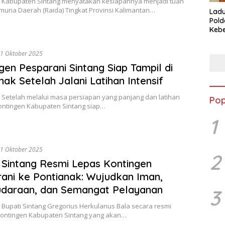
 Kabupaten Sintang menyatakan kesiapannya menjadi tuan
muna Daerah (Raida) Tingkat Provinsi Kalimantan…
Ladu
Pold
Kebe
Kasu
Kali
1 Oktober 2025
gen Pesparani Sintang Siap Tampil di
nak Setelah Jalani Latihan Intensif
 Setelah melalui masa persiapan yang panjang dan latihan
Pop
Kontingen Kabupaten Sintang siap…
1
1 Oktober 2025
2
 Sintang Resmi Lepas Kontingen
ani ke Pontianak: Wujudkan Iman,
udaraan, dan Semangat Pelayanan
3
 Bupati Sintang Gregorius Herkulanus Bala secara resmi
ontingen Kabupaten Sintang yang akan…