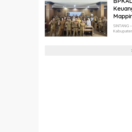
BPKAD 
Keuang
Mappi
SINTANG –
Kabupaten