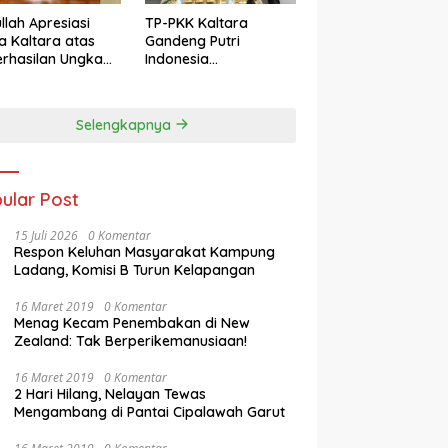
llah Apresiasi
TP-PKK Kaltara
a Kaltara atas
Gandeng Putri
rhasilan Ungkap
Indonesia
s 3C di
Kebudayaan
mantan Utara
Promosikan Budaya
dan Pariwisata ke
Selengkapnya
Kancah Dunia
ular Post
15 Juli 2026
0 Komentar
Respon Keluhan Masyarakat Kampung
Ladang, Komisi B Turun Kelapangan
16 Maret 2019
0 Komentar
Menag Kecam Penembakan di New
Zealand: Tak Berperikemanusiaan!
16 Maret 2019
0 Komentar
2 Hari Hilang, Nelayan Tewas
Mengambang di Pantai Cipalawah Garut