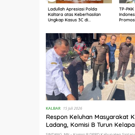
Ladullah Apresiasi Polda
TP-PKK K
uhan Masyarakat
Kaltara atas Keberhasilan
Indones
dang, Komisi B
Ungkap Kasus 3C di
Promosi
pangan
Kalimantan Utara
Pariwisa
KALBAR
15 Juli 2026
Respon Keluhan Masyarakat 
Ladang, Komisi B Turun Kelap
SINTANG, NN – Komisi B DPRD Kabupaten Sintan