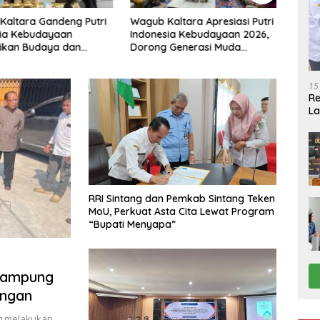
altara Gandeng Putri
Wagub Kaltara Apresiasi Putri
Pemp
ia Kebudayaan
Indonesia Kebudayaan 2026,
Perku
kan Budaya dan
Dorong Generasi Muda
Pemb
ta ke Kancah Dunia
Kembangkan Potensi Daerah
Perba
Mala
15
R
La
RRI Sintang dan Pemkab Sintang Teken
MoU, Perkuat Asta Cita Lewat Program
“Bupati Menyapa”
Kampung
angan
g melakukan