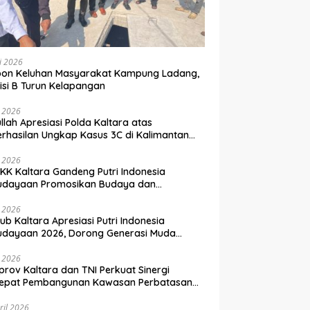
li 2026
pon Keluhan Masyarakat Kampung Ladang,
si B Turun Kelapangan
i 2026
llah Apresiasi Polda Kaltara atas
rhasilan Ungkap Kasus 3C di Kalimantan
a
i 2026
KK Kaltara Gandeng Putri Indonesia
udayaan Promosikan Budaya dan
wisata ke Kancah Dunia
i 2026
b Kaltara Apresiasi Putri Indonesia
udayaan 2026, Dorong Generasi Muda
bangkan Potensi Daerah
i 2026
rov Kaltara dan TNI Perkuat Sinergi
cepat Pembangunan Kawasan Perbatasan
nesia–Malaysia
ril 2026