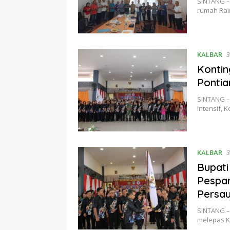
SINTANG –
rumah Rai
KALBAR
3
Kontin
Pontia
SINTANG –
intensif, 
KALBAR
3
Bupati
Pespar
Persa
SINTANG –
melepas K