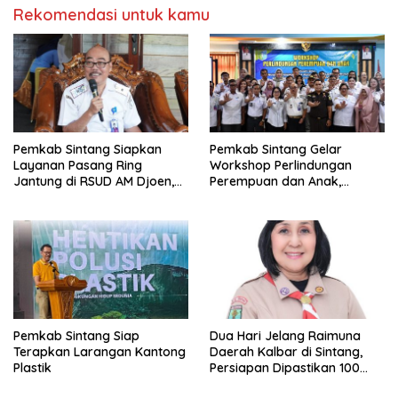
Rekomendasi untuk kamu
Pemkab Sintang Siapkan
Pemkab Sintang Gelar
Layanan Pasang Ring
Workshop Perlindungan
Jantung di RSUD AM Djoen,
Perempuan dan Anak,
Target Beroperasi dalam
Perkuat Layanan Hukum dan
Satu Tahun
Konseling Korban Kekerasan
Pemkab Sintang Siap
Dua Hari Jelang Raimuna
Terapkan Larangan Kantong
Daerah Kalbar di Sintang,
Plastik
Persiapan Dipastikan 100
Persen