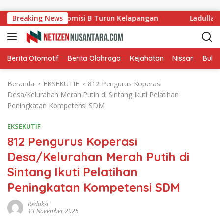
Langsung ke konten
 Ladang, Komisi B Turun Kelapangan
Breaking News
Ladullah Apresia
Berita Otomotif
Berita Olahraga
Kejahatan
Nissan
Bulut
Beranda
EKSEKUTIF
812 Pengurus Koperasi
Desa/Kelurahan Merah Putih di Sintang Ikuti Pelatihan
Peningkatan Kompetensi SDM
EKSEKUTIF
812 Pengurus Koperasi
Desa/Kelurahan Merah Putih di
Sintang Ikuti Pelatihan
Peningkatan Kompetensi SDM
Redaksi
13 November 2025