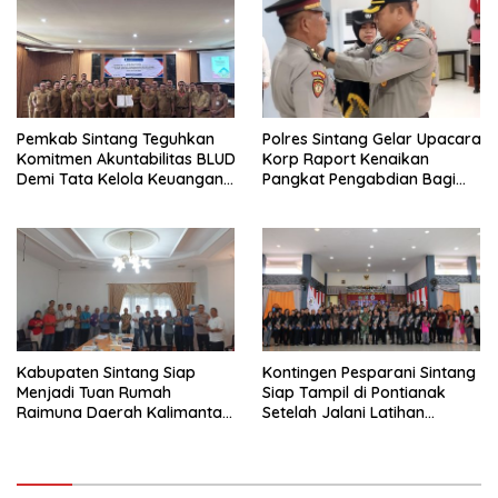
Pemkab Sintang Teguhkan
Polres Sintang Gelar Upacara
Komitmen Akuntabilitas BLUD
Korp Raport Kenaikan
Demi Tata Kelola Keuangan
Pangkat Pengabdian Bagi
yang Bersih
Salah Satu Personelnya
Kabupaten Sintang Siap
Kontingen Pesparani Sintang
Menjadi Tuan Rumah
Siap Tampil di Pontianak
Raimuna Daerah Kalimantan
Setelah Jalani Latihan
Barat 2025
Intensif