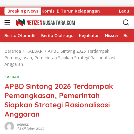
Langsung ke konten
ung Ladang, Komisi B Turun Kelapangan
Breaking News
Ladullah Apre
Berita Otomotif
Berita Olahraga
Kejahatan
Nissan
Bulut
Beranda
KALBAR
APBD Sintang 2026 Terdampak
Pemangkasan, Pemerintah Siapkan Strategi Rasionalisasi
Anggaran
KALBAR
APBD Sintang 2026 Terdampak
Pemangkasan, Pemerintah
Siapkan Strategi Rasionalisasi
Anggaran
Redaksi
13 Oktober 2025