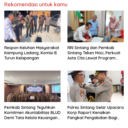
Rekomendasi untuk kamu
Respon Keluhan Masyarakat
RRI Sintang dan Pemkab
Kampung Ladang, Komisi B
Sintang Teken MoU, Perkuat
Turun Kelapangan
Asta Cita Lewat Program
“Bupati Menyapa”
Pemkab Sintang Teguhkan
Polres Sintang Gelar Upacara
Komitmen Akuntabilitas BLUD
Korp Raport Kenaikan
Demi Tata Kelola Keuangan
Pangkat Pengabdian Bagi
yang Bersih
Salah Satu Personelnya