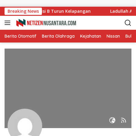
Langsung ke konten
g Ladang, Komisi B Turun Kelapangan
Breaking News
Ladullah Apres
Berita Otomotif
Berita Olahraga
Kejahatan
Nissan
Bulut