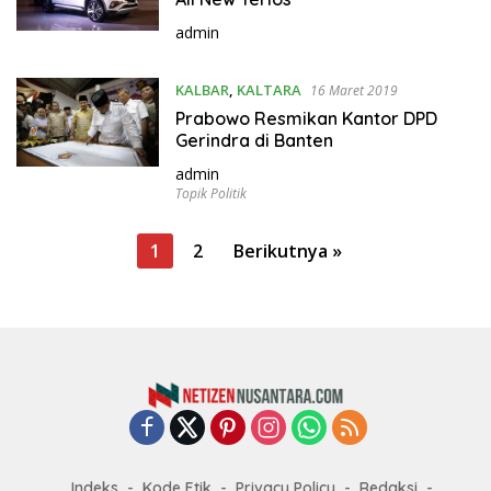
admin
KALBAR
,
KALTARA
16 Maret 2019
Prabowo Resmikan Kantor DPD
Gerindra di Banten
admin
Topik Politik
P
1
2
Berikutnya »
a
g
i
n
a
s
i
Indeks
Kode Etik
Privacy Policy
Redaksi