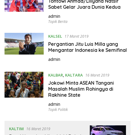
Tontowi Ahmad/Liliyana Natsir
Sabet Gelar Juara Dunia Kedua
admin
Topik Berita
KALSEL
17 Maret 2019
Pergantian Jitu Luis Milla yang
Mengantar Indonesia ke Semifinal
admin
KALBAR
,
KALTARA
16 Maret 2019
Jokowi Minta ASEAN Tangani
Masalah Muslim Rohingya di
Rakhine State
admin
Topik Politik
KALTIM
16 Maret 2019