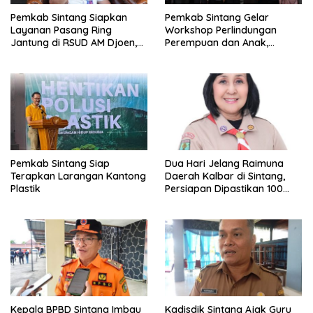
Pemkab Sintang Siapkan
Pemkab Sintang Gelar
Layanan Pasang Ring
Workshop Perlindungan
Jantung di RSUD AM Djoen,
Perempuan dan Anak,
Target Beroperasi dalam
Perkuat Layanan Hukum dan
Satu Tahun
Konseling Korban Kekerasan
Pemkab Sintang Siap
Dua Hari Jelang Raimuna
Terapkan Larangan Kantong
Daerah Kalbar di Sintang,
Plastik
Persiapan Dipastikan 100
Persen
Kepala BPBD Sintang Imbau
Kadisdik Sintang Ajak Guru