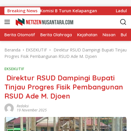
Langsung ke konten
g Ladang, Komisi B Turun Kelapangan
Breaking News
Ladullah Apres
Berita Otomotif
Berita Olahraga
Kejahatan
Nissan
Bulut
Beranda
EKSEKUTIF
Direktur RSUD Dampingi Bupati Tinjau
Progres Fisik Pembangunan RSUD Ade M. Djoen
EKSEKUTIF
Direktur RSUD Dampingi Bupati
Tinjau Progres Fisik Pembangunan
RSUD Ade M. Djoen
Redaksi
19 November 2025