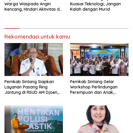
Warga Waspada Angin
Kuasai Teknologi, Jangan
Kencang, Hindari Aktivitas di
Kalah dengan Murid
Sore dan Malam Hari
Rekomendasi untuk kamu
Pemkab Sintang Siapkan
Pemkab Sintang Gelar
Layanan Pasang Ring
Workshop Perlindungan
Jantung di RSUD AM Djoen,
Perempuan dan Anak,
Target Beroperasi dalam
Perkuat Layanan Hukum dan
Satu Tahun
Konseling Korban Kekerasan