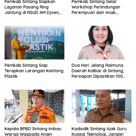
Pemkab Sintang Siapkan
Pemkab Sintang Gelar
Layanan Pasang Ring
Workshop Perlindungan
Jantung di RSUD AM Djoen,
Perempuan dan Anak,
Target Beroperasi dalam
Perkuat Layanan Hukum dan
Satu Tahun
Konseling Korban Kekerasan
Pemkab Sintang Siap
Dua Hari Jelang Raimuna
Terapkan Larangan Kantong
Daerah Kalbar di Sintang,
Plastik
Persiapan Dipastikan 100
Persen
Kepala BPBD Sintang Imbau
Kadisdik Sintang Ajak Guru
Warga Waspada Angin
Kuasai Teknologi, Jangan