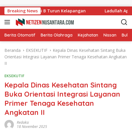
Langsung ke konten
ng, Komisi B Turun Kelapangan
Breaking News
Ladullah Apresiasi Po
Berita Otomotif
Berita Olahraga
Kejahatan
Nissan
Bulut
Beranda
EKSEKUTIF
Kepala Dinas Kesehatan Sintang Buka
Orientasi Integrasi Layanan Primer Tenaga Kesehatan Angkatan
II
EKSEKUTIF
Kepala Dinas Kesehatan Sintang
Buka Orientasi Integrasi Layanan
Primer Tenaga Kesehatan
Angkatan II
Redaksi
18 November 2025