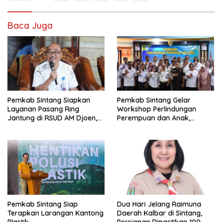
Baca Juga
Pemkab Sintang Siapkan
Pemkab Sintang Gelar
Layanan Pasang Ring
Workshop Perlindungan
Jantung di RSUD AM Djoen,
Perempuan dan Anak,
Target Beroperasi dalam
Perkuat Layanan Hukum dan
Satu Tahun
Konseling Korban Kekerasan
Pemkab Sintang Siap
Dua Hari Jelang Raimuna
Terapkan Larangan Kantong
Daerah Kalbar di Sintang,
Plastik
Persiapan Dipastikan 100