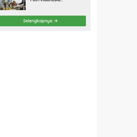
Kebudayaan Promosikan
Budaya dan Pariwisata ke
Kancah Dunia
Selengkapnya