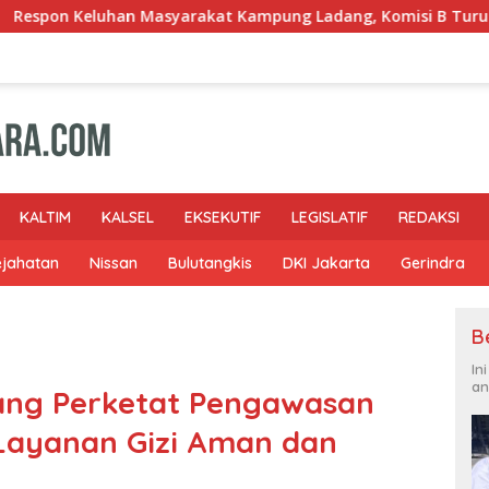
arakat Kampung Ladang, Komisi B Turun Kelapangan
L
KALTIM
KALSEL
EKSEKUTIF
LEGISLATIF
REDAKSI
ejahatan
Nissan
Bulutangkis
DKI Jakarta
Gerindra
B
In
an
tang Perketat Pengawasan
Layanan Gizi Aman dan