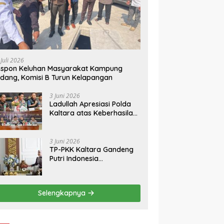
 Juli 2026
espon Keluhan Masyarakat Kampung
dang, Komisi B Turun Kelapangan
3 Juni 2026
Ladullah Apresiasi Polda
Kaltara atas Keberhasilan
Ungkap Kasus 3C di
Kalimantan Utara
3 Juni 2026
TP-PKK Kaltara Gandeng
Putri Indonesia
Kebudayaan Promosikan
Budaya dan Pariwisata ke
Kancah Dunia
Selengkapnya