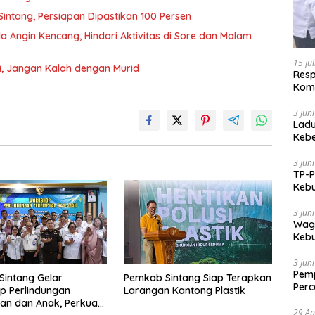
intang, Persiapan Dipastikan 100 Persen
Angin Kencang, Hindari Aktivitas di Sore dan Malam
15 Ju
gi, Jangan Kalah dengan Murid
Res
Komi
3 Jun
Ladu
Kebe
Utar
3 Jun
TP-P
Keb
Pari
3 Jun
Wagu
Keb
Kem
3 Jun
Pemp
intang Gelar
Pemkab Sintang Siap Terapkan
Per
p Perlindungan
Larangan Kantong Plastik
Indo
an dan Anak, Perkuat
29 Ap