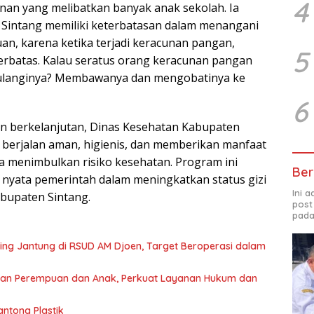
4
nan yang melibatkan banyak anak sekolah. Ia
i Sintang memiliki keterbatasan dalam menangani
uan, karena ketika terjadi keracunan pangan,
5
 terbatas. Kalau seratus orang keracunan pangan
gulanginya? Membawanya dan mengobatinya ke
6
n berkelanjutan, Dinas Kesehatan Kabupaten
berjalan aman, higienis, dan memberikan manfaat
a menimbulkan risiko kesehatan. Program ini
Ber
 nyata pemerintah dalam meningkatkan status gizi
Ini 
abupaten Sintang.
post
pada
ng Jantung di RSUD AM Djoen, Target Beroperasi dalam
gan Perempuan dan Anak, Perkuat Layanan Hukum dan
ntong Plastik