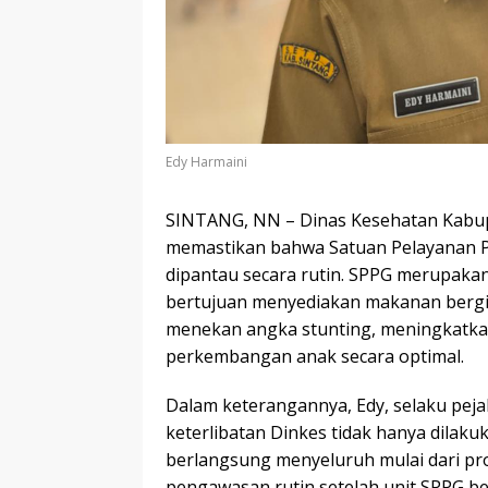
Edy Harmaini
SINTANG, NN – Dinas Kesehatan Kabu
memastikan bahwa Satuan Pelayanan P
dipantau secara rutin. SPPG merupakan
bertujuan menyediakan makanan bergiz
menekan angka stunting, meningkatka
perkembangan anak secara optimal.
Dalam keterangannya, Edy, selaku pej
keterlibatan Dinkes tidak hanya dilak
berlangsung menyeluruh mulai dari pro
pengawasan rutin setelah unit SPPG be