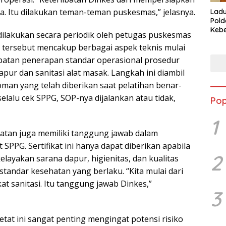
. Itu dilakukan teman-teman puskesmas,” jelasnya.
Ladu
Pold
Kebe
lakukan secara periodik oleh petugas puskesmas
Kasu
 tersebut mencakup berbagai aspek teknis mulai
Kali
epatan penerapan standar operasional prosedur
pur dan sanitasi alat masak. Langkah ini diambil
an yang telah diberikan saat pelatihan benar-
selalu cek SPPG, SOP-nya dijalankan atau tidak,
Pop
1
hatan juga memiliki tanggung jawab dalam
t SPPG. Sertifikat ini hanya dapat diberikan apabila
2
elayakan sarana dapur, higienitas, dan kualitas
andar kesehatan yang berlaku. “Kita mulai dari
at sanitasi. Itu tanggung jawab Dinkes,”
3
t ini sangat penting mengingat potensi risiko