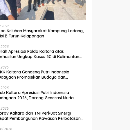
li 2026
pon Keluhan Masyarakat Kampung Ladang,
si B Turun Kelapangan
i 2026
llah Apresiasi Polda Kaltara atas
rhasilan Ungkap Kasus 3C di Kalimantan
a
i 2026
KK Kaltara Gandeng Putri Indonesia
udayaan Promosikan Budaya dan
wisata ke Kancah Dunia
i 2026
b Kaltara Apresiasi Putri Indonesia
udayaan 2026, Dorong Generasi Muda
bangkan Potensi Daerah
i 2026
rov Kaltara dan TNI Perkuat Sinergi
cepat Pembangunan Kawasan Perbatasan
nesia–Malaysia
ril 2026