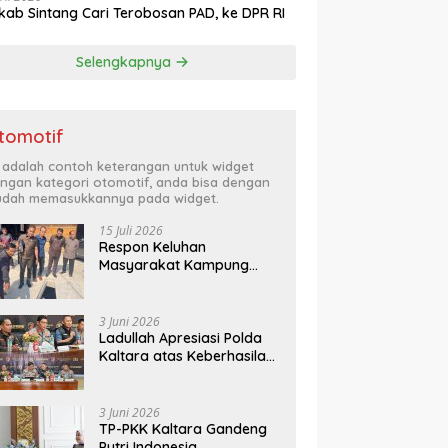
ab Sintang Cari Terobosan PAD, ke DPR RI
Selengkapnya
tomotif
i adalah contoh keterangan untuk widget
ngan kategori otomotif, anda bisa dengan
dah memasukkannya pada widget.
15 Juli 2026
Respon Keluhan
Masyarakat Kampung
Ladang, Komisi B Turun
Kelapangan
3 Juni 2026
Ladullah Apresiasi Polda
Kaltara atas Keberhasilan
Ungkap Kasus 3C di
Kalimantan Utara
3 Juni 2026
TP-PKK Kaltara Gandeng
Putri Indonesia