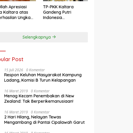
llah Apresiasi
TP-PKK Kaltara
a Kaltara atas
Gandeng Putri
rhasilan Ungkap
Indonesia
s 3C di
Kebudayaan
mantan Utara
Promosikan Budaya
dan Pariwisata ke
Selengkapnya
Kancah Dunia
ular Post
15 Juli 2026
0 Komentar
Respon Keluhan Masyarakat Kampung
Ladang, Komisi B Turun Kelapangan
16 Maret 2019
0 Komentar
Menag Kecam Penembakan di New
Zealand: Tak Berperikemanusiaan!
16 Maret 2019
0 Komentar
2 Hari Hilang, Nelayan Tewas
Mengambang di Pantai Cipalawah Garut