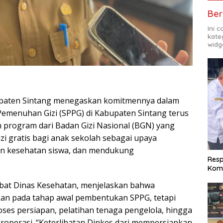
Ber
Ini 
kate
widg
paten Sintang menegaskan komitmennya dalam
emenuhan Gizi (SPPG) di Kabupaten Sintang terus
 program dari Badan Gizi Nasional (BGN) yang
i gratis bagi anak sekolah sebagai upaya
n kesehatan siswa, dan mendukung
Res
Komi
abat Dinas Kesehatan, menjelaskan bahwa
ukan pada tahap awal pembentukan SPPG, tetapi
ses persiapan, pelatihan tenaga pengelola, hingga
roperasi. “Keterlibatan Dinkes dari mempersiapkan