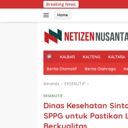
Langsung
Breaking News
Respon Keluhan Masy
ke
konten
Home
H
KALBAR
KALTENG
KALTARA
o
m
Berita Otomotif
Berita Olahraga
K
e
Beranda
EKSEKUTIF
EKSEKUTIF
Dinas Kesehatan Sin
SPPG untuk Pastikan 
Berkualitas