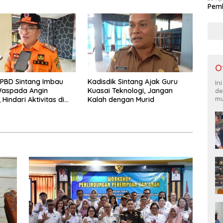
 Hukum dan Konseling
Pemk
Kekerasan
O
PBD Sintang Imbau
Kadisdik Sintang Ajak Guru
In
aspada Angin
Kuasai Teknologi, Jangan
de
mu
Hindari Aktivitas di
Kalah dengan Murid
 Malam Hari