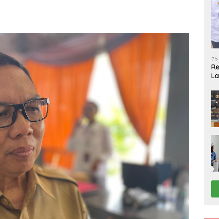
15
R
La