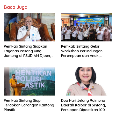
Baca Juga
Pemkab Sintang Siapkan
Pemkab Sintang Gelar
Layanan Pasang Ring
Workshop Perlindungan
Jantung di RSUD AM Djoen,
Perempuan dan Anak,
Target Beroperasi dalam
Perkuat Layanan Hukum dan
Satu Tahun
Konseling Korban Kekerasan
Pemkab Sintang Siap
Dua Hari Jelang Raimuna
Terapkan Larangan Kantong
Daerah Kalbar di Sintang,
Plastik
Persiapan Dipastikan 100
Persen