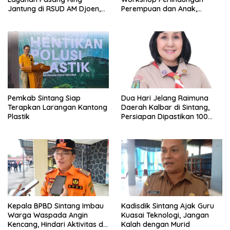
Jantung di RSUD AM Djoen,
Perempuan dan Anak,
Target Beroperasi dalam
Perkuat Layanan Hukum dan
Satu Tahun
Konseling Korban Kekerasan
Pemkab Sintang Siap
Dua Hari Jelang Raimuna
Terapkan Larangan Kantong
Daerah Kalbar di Sintang,
Plastik
Persiapan Dipastikan 100
Persen
Kepala BPBD Sintang Imbau
Kadisdik Sintang Ajak Guru
Warga Waspada Angin
Kuasai Teknologi, Jangan
Kencang, Hindari Aktivitas di
Kalah dengan Murid