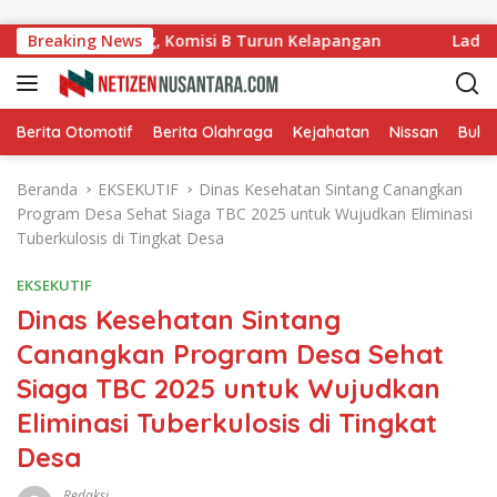
Langsung ke konten
g Ladang, Komisi B Turun Kelapangan
Breaking News
Ladullah Apres
Berita Otomotif
Berita Olahraga
Kejahatan
Nissan
Bulut
Beranda
EKSEKUTIF
Dinas Kesehatan Sintang Canangkan
Program Desa Sehat Siaga TBC 2025 untuk Wujudkan Eliminasi
Tuberkulosis di Tingkat Desa
EKSEKUTIF
Dinas Kesehatan Sintang
Canangkan Program Desa Sehat
Siaga TBC 2025 untuk Wujudkan
Eliminasi Tuberkulosis di Tingkat
Desa
Redaksi