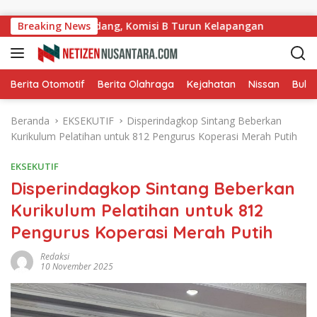
Langsung ke konten
 Kampung Ladang, Komisi B Turun Kelapangan
Breaking News
Ladulla
Berita Otomotif
Berita Olahraga
Kejahatan
Nissan
Bulut
Beranda
EKSEKUTIF
Disperindagkop Sintang Beberkan
Kurikulum Pelatihan untuk 812 Pengurus Koperasi Merah Putih
EKSEKUTIF
Disperindagkop Sintang Beberkan
Kurikulum Pelatihan untuk 812
Pengurus Koperasi Merah Putih
Redaksi
10 November 2025