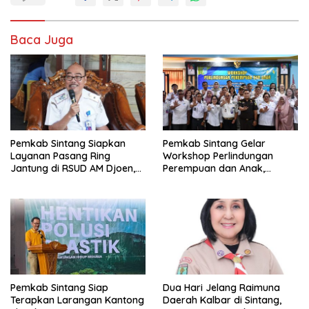
Baca Juga
Pemkab Sintang Siapkan
Pemkab Sintang Gelar
Layanan Pasang Ring
Workshop Perlindungan
Jantung di RSUD AM Djoen,
Perempuan dan Anak,
Target Beroperasi dalam
Perkuat Layanan Hukum dan
Satu Tahun
Konseling Korban Kekerasan
Pemkab Sintang Siap
Dua Hari Jelang Raimuna
Terapkan Larangan Kantong
Daerah Kalbar di Sintang,