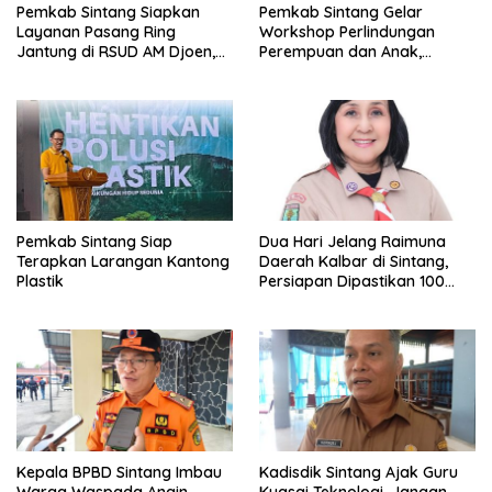
Pemkab Sintang Siapkan
Pemkab Sintang Gelar
Layanan Pasang Ring
Workshop Perlindungan
Jantung di RSUD AM Djoen,
Perempuan dan Anak,
Target Beroperasi dalam
Perkuat Layanan Hukum dan
Satu Tahun
Konseling Korban Kekerasan
Pemkab Sintang Siap
Dua Hari Jelang Raimuna
Terapkan Larangan Kantong
Daerah Kalbar di Sintang,
Plastik
Persiapan Dipastikan 100
Persen
Kepala BPBD Sintang Imbau
Kadisdik Sintang Ajak Guru