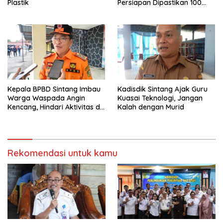
Plastik
Persiapan Dipastikan 100
Persen
Kepala BPBD Sintang Imbau
Kadisdik Sintang Ajak Guru
Warga Waspada Angin
Kuasai Teknologi, Jangan
Kencang, Hindari Aktivitas di
Kalah dengan Murid
Sore dan Malam Hari
Rekomendasi untuk kamu