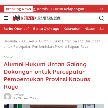
Langsung ke konten
ung Ladang, Komisi B Turun Kelapangan
Breaking News
Ladullah Apr
Berita Otomotif
Berita Olahraga
Kejahatan
Nissan
Bulut
Beranda
KALBAR
Alumni Hukum Untan Galang Dukungan
untuk Percepatan Pembentukan Provinsi Kapuas Raya
KALBAR
Alumni Hukum Untan Galang
Dukungan untuk Percepatan
Pembentukan Provinsi Kapuas
Raya
Redaksi
13 Oktober 2025