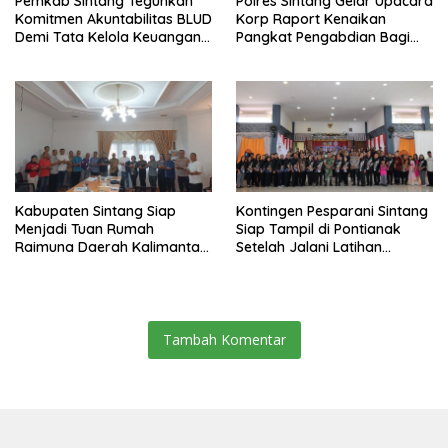
Pemkab Sintang Teguhkan
Polres Sintang Gelar Upacara
Komitmen Akuntabilitas BLUD
Korp Raport Kenaikan
Demi Tata Kelola Keuangan
Pangkat Pengabdian Bagi
yang Bersih
Salah Satu Personelnya
Kabupaten Sintang Siap
Kontingen Pesparani Sintang
Menjadi Tuan Rumah
Siap Tampil di Pontianak
Raimuna Daerah Kalimantan
Setelah Jalani Latihan
Barat 2025
Intensif
Tambah Komentar