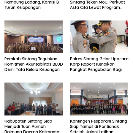
Kampung Ladang, Komisi B
Sintang Teken MoU, Perkuat
Turun Kelapangan
Asta Cita Lewat Program
“Bupati Menyapa”
Pemkab Sintang Teguhkan
Polres Sintang Gelar Upacara
Komitmen Akuntabilitas BLUD
Korp Raport Kenaikan
Demi Tata Kelola Keuangan
Pangkat Pengabdian Bagi
yang Bersih
Salah Satu Personelnya
Kabupaten Sintang Siap
Kontingen Pesparani Sintang
Menjadi Tuan Rumah
Siap Tampil di Pontianak
Raimuna Daerah Kalimantan
Setelah Jalani Latihan