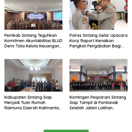
Pemkab Sintang Teguhkan
Polres Sintang Gelar Upacara
Komitmen Akuntabilitas BLUD
Korp Raport Kenaikan
Demi Tata Kelola Keuangan
Pangkat Pengabdian Bagi
yang Bersih
Salah Satu Personelnya
Kabupaten Sintang Siap
Kontingen Pesparani Sintang
Menjadi Tuan Rumah
Siap Tampil di Pontianak
Raimuna Daerah Kalimantan
Setelah Jalani Latihan
Barat 2025
Intensif