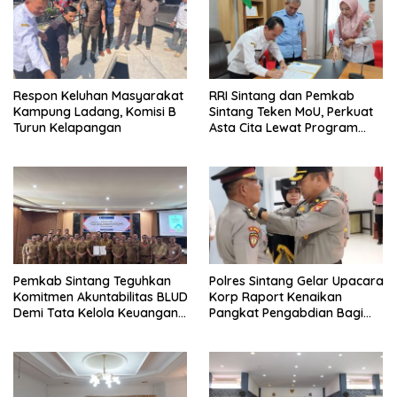
Respon Keluhan Masyarakat
RRI Sintang dan Pemkab
Kampung Ladang, Komisi B
Sintang Teken MoU, Perkuat
Turun Kelapangan
Asta Cita Lewat Program
“Bupati Menyapa”
Pemkab Sintang Teguhkan
Polres Sintang Gelar Upacara
Komitmen Akuntabilitas BLUD
Korp Raport Kenaikan
Demi Tata Kelola Keuangan
Pangkat Pengabdian Bagi
yang Bersih
Salah Satu Personelnya