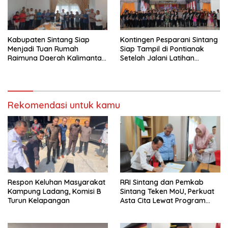
Kabupaten Sintang Siap
Kontingen Pesparani Sintang
Menjadi Tuan Rumah
Siap Tampil di Pontianak
Raimuna Daerah Kalimantan
Setelah Jalani Latihan
Barat 2025
Intensif
Rekomendasi untuk kamu
Respon Keluhan Masyarakat
RRI Sintang dan Pemkab
Kampung Ladang, Komisi B
Sintang Teken MoU, Perkuat
Turun Kelapangan
Asta Cita Lewat Program
“Bupati Menyapa”