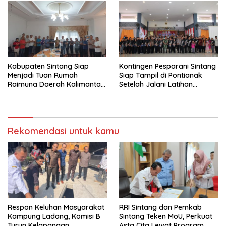
Kabupaten Sintang Siap
Kontingen Pesparani Sintang
Menjadi Tuan Rumah
Siap Tampil di Pontianak
Raimuna Daerah Kalimantan
Setelah Jalani Latihan
Barat 2025
Intensif
Rekomendasi untuk kamu
Respon Keluhan Masyarakat
RRI Sintang dan Pemkab
Kampung Ladang, Komisi B
Sintang Teken MoU, Perkuat
Turun Kelapangan
Asta Cita Lewat Program