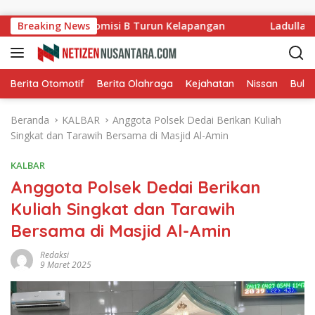
Langsung ke konten
g Ladang, Komisi B Turun Kelapangan
Breaking News
Ladullah Apres
Berita Otomotif
Berita Olahraga
Kejahatan
Nissan
Bulut
Beranda
KALBAR
Anggota Polsek Dedai Berikan Kuliah
Singkat dan Tarawih Bersama di Masjid Al-Amin
KALBAR
Anggota Polsek Dedai Berikan
Kuliah Singkat dan Tarawih
Bersama di Masjid Al-Amin
Redaksi
9 Maret 2025