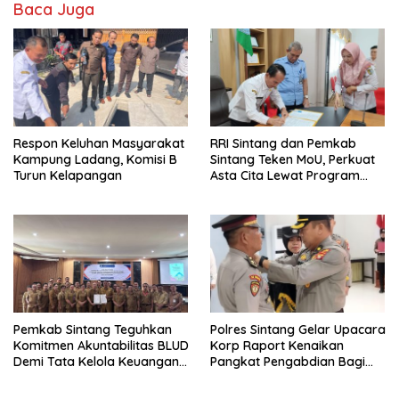
Baca Juga
Respon Keluhan Masyarakat
RRI Sintang dan Pemkab
Kampung Ladang, Komisi B
Sintang Teken MoU, Perkuat
Turun Kelapangan
Asta Cita Lewat Program
“Bupati Menyapa”
Pemkab Sintang Teguhkan
Polres Sintang Gelar Upacara
Komitmen Akuntabilitas BLUD
Korp Raport Kenaikan
Demi Tata Kelola Keuangan
Pangkat Pengabdian Bagi
yang Bersih
Salah Satu Personelnya