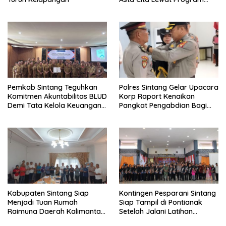
“Bupati Menyapa”
Pemkab Sintang Teguhkan
Polres Sintang Gelar Upacara
Komitmen Akuntabilitas BLUD
Korp Raport Kenaikan
Demi Tata Kelola Keuangan
Pangkat Pengabdian Bagi
yang Bersih
Salah Satu Personelnya
Kabupaten Sintang Siap
Kontingen Pesparani Sintang
Menjadi Tuan Rumah
Siap Tampil di Pontianak
Raimuna Daerah Kalimantan
Setelah Jalani Latihan
Barat 2025
Intensif